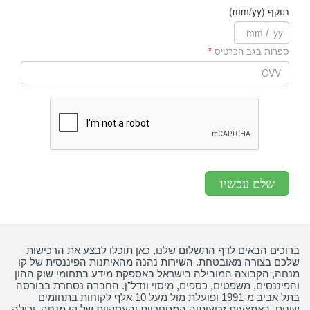
תוקף (mm/yy)
/
ספרות בגב הכרטיס
שלם עכשיו
ברוכים הבאים לדף התשלום שלנו, כאן תוכלו לבצע את הרכישות
שלכם בצורה מאובטחת. השירות נהנה מהאיתנות הפיננסית של קו
מנחה, הקבוצה המובילה בישראל באספקת מידע בתחומי שוק ההון
והפיננסים, משפטים, כספים, מיסוי ונדל”ן. החברה נסחרת בבורסה
בתל אביב מ-1991 ופועלת מול מעל 10 אלף לקוחות בתחומים
שונים. באמצעות זרועותיה המסחריות והעסקיות של קו מנחה, יכולה