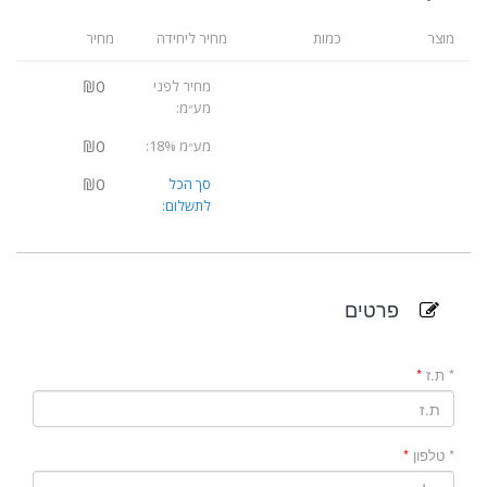
מוצר
כמות
מחיר ליחידה
מחיר
₪0
מחיר לפני
מע״מ:
₪0
מע״מ 18%:
₪0
סך הכל
לתשלום:
פרטים
* ת.ז
* טלפון